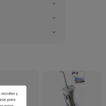
×
 sociales y
×
lizan para
as estas