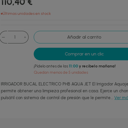
110,40 €
Últimas unidades en stock
Añadir al carrito
Comprar en un clic
¡Pídelo antes de las
11:00
y recíbelo mañana!
Quedan menos de 5 unidades
IRRIGADOR BUCAL ELECTRICO PHB AQUA JET El Irrigador Aquaj
permite obtener una limpieza profesional en casa. Ejerce un chor
pulsátil con sistema de control de presión que le permite...
Ver m