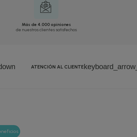
Más de 4.000 opiniones
de nuestros clientes satisfechos
down
keyboard_arro
ATENCIÓN AL CLIENTE