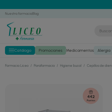
Nuestra farmacia
Blog
Catálogo
Promociones
Medicamentos
Alergia
Farmacia Liceo
/
Parafarmacia
/
Higiene bucal
/
Cepillos de die
442
Puntos