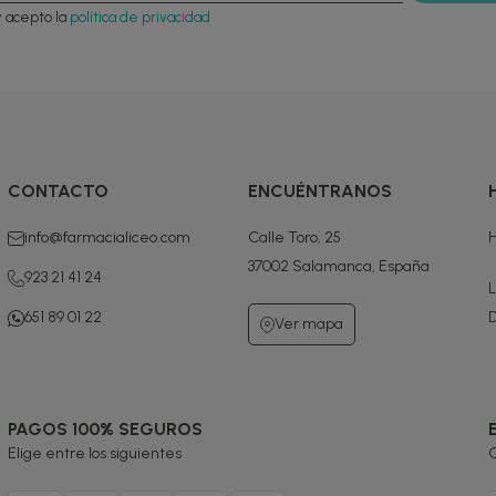
y acepto la
política de privacidad
CONTACTO
ENCUÉNTRANOS
info@farmacialiceo.com
Calle Toro, 25
H
37002 Salamanca, España
923 21 41 24
L
651 89 01 22
D
Ver mapa
PAGOS 100% SEGUROS
Elige entre los siguientes
G