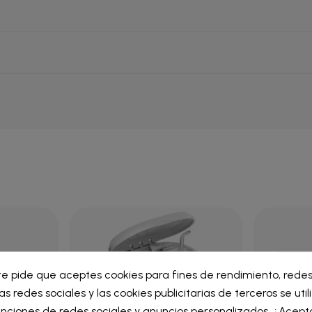
ar lista de deseos
te pide que aceptes cookies para fines de rendimiento, redes
iar sesión
as redes sociales y las cookies publicitarias de terceros se uti
re de la lista de deseos
nciones de redes sociales y anuncios personalizados. ¿Acept