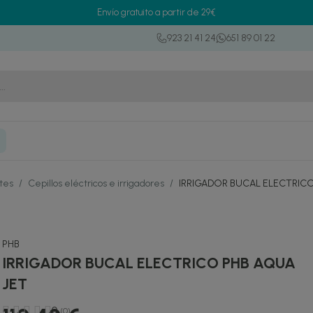
Envío gratuito a partir de 29€
923 21 41 24
651 89 01 22
ntes
/
Cepillos eléctricos e irrigadores
/
IRRIGADOR BUCAL ELECTRICO
PHB
IRRIGADOR BUCAL ELECTRICO PHB AQUA
JET
0
(0)