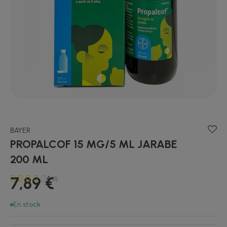
BAYER
PROPALCOF 15 MG/5 ML JARABE
200 ML
7,89 €
4
(1)
En stock