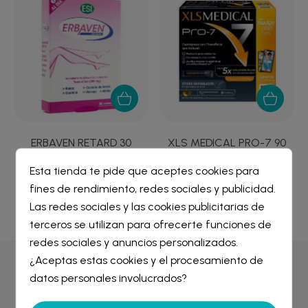
ERBAVEN RETARD 30
XLS MEDICAL PRO-7 90
TABLETAS
STICKS SABOR PIÑA
Esta tienda te pide que aceptes cookies para
19,75 €
89,97 €
fines de rendimiento, redes sociales y publicidad.
Crear lista de deseos
×
Las redes sociales y las cookies publicitarias de
Iniciar sesión
×
terceros se utilizan para ofrecerte funciones de
redes sociales y anuncios personalizados.
Nombre de la lista de deseos
¿Aceptas estas cookies y el procesamiento de
Debe iniciar sesión para guardar productos en su lista de
Por qué comprar en
Farmacia Liceo
deseos.
datos personales involucrados?