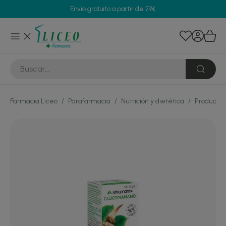
Envío gratuito a partir de 29€
Farmacia Liceo
/
Parafarmacia
/
Nutrición y dietética
/
Productos