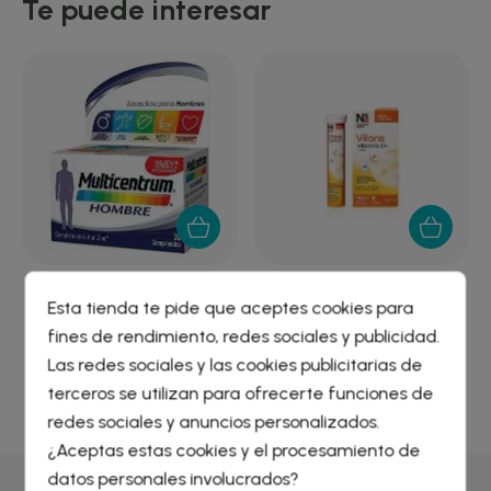
Te puede interesar
MULTICENTRUM HOMBRE
NS VITANS VITAMINA C+
Esta tienda te pide que aceptes cookies para
30 COMPRIMIDOS
fines de rendimiento, redes sociales y publicidad.
9,69 €
3,40 €
Crear lista de deseos
×
Las redes sociales y las cookies publicitarias de
Iniciar sesión
×
terceros se utilizan para ofrecerte funciones de
redes sociales y anuncios personalizados.
Nombre de la lista de deseos
¿Aceptas estas cookies y el procesamiento de
Debe iniciar sesión para guardar productos en su lista de
deseos.
datos personales involucrados?