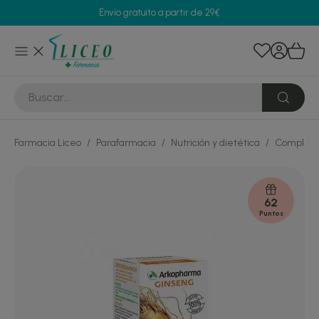
Envío gratuito a partir de 29€
Farmacia Liceo
/
Parafarmacia
/
Nutrición y dietética
/
Compleme
62
Puntos