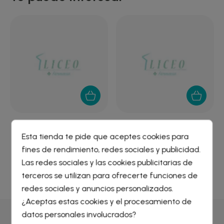
Y
ABEÑULA DESCANSO
PACK MASQUE KIWI +
Esta tienda te pide que aceptes cookies para
OJOS 4.5 G
MASQUE SORBET YEUX
fines de rendimiento, redes sociales y publicidad.
6,82 €
Crear lista de deseos
×
Las redes sociales y las cookies publicitarias de
Iniciar sesión
×
terceros se utilizan para ofrecerte funciones de
redes sociales y anuncios personalizados.
Nombre de la lista de deseos
¿Aceptas estas cookies y el procesamiento de
Debe iniciar sesión para guardar productos en su lista de
deseos.
datos personales involucrados?