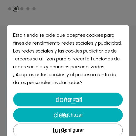
Esta tienda te pide que aceptes cookies para
Por qué comprar en
Farmacia Liceo
fines de rendimiento, redes sociales y publicidad.
Crear lista de deseos
×
Las redes sociales y las cookies publicitarias de
Iniciar sesión
×
terceros se utilizan para ofrecerte funciones de
redes sociales y anuncios personalizados.
Entrega GRATIS
Nombre de la lista de deseos
desde 29€
¿Aceptas estas cookies y el procesamiento de
Debe iniciar sesión para guardar productos en su lista de
deseos.
datos personales involucrados?
Garantía de devolución
done_all
Cancelar
Iniciar sesión
Aceptar
asegurada
Cancelar
Crear lista de deseos
clear
Rechazar
Envío rápido
24/48 horas
tune
Configurar