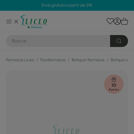
Envío gratuito a partir de 29€
Farmacia Liceo
/
Parafarmacia
/
Botiquín farmacia
/
Botiquin de 
10
Puntos