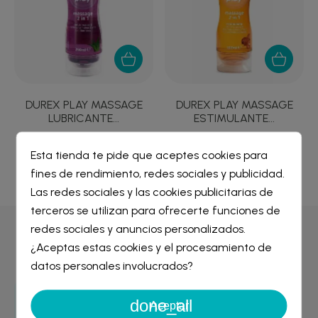
DUREX PLAY MASSAGE
DUREX PLAY MASSAGE
LUBRICANTE...
ESTIMULANTE...
12,68 €
12,68 €
Esta tienda te pide que aceptes cookies para
fines de rendimiento, redes sociales y publicidad.
Crear lista de deseos
×
Las redes sociales y las cookies publicitarias de
Iniciar sesión
×
terceros se utilizan para ofrecerte funciones de
redes sociales y anuncios personalizados.
Nombre de la lista de deseos
Por qué comprar en
Farmacia Liceo
¿Aceptas estas cookies y el procesamiento de
Debe iniciar sesión para guardar productos en su lista de
deseos.
datos personales involucrados?
done_all
Cancelar
Iniciar sesión
Aceptar
Entrega GRATIS