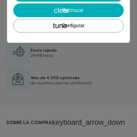
Cancelar
Crear lista de deseos
desde 29€
clear
Rechazar
Garantía de devolución
tune
Configurar
asegurada
Envío rápido
24/48 horas
Más de 4.000 opiniones
de nuestros clientes satisfechos
keyboard_arrow_down
SOBRE LA COMPRA