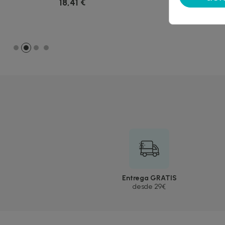
18,41 €
22,90 €
Entrega GRATIS
desde 29€