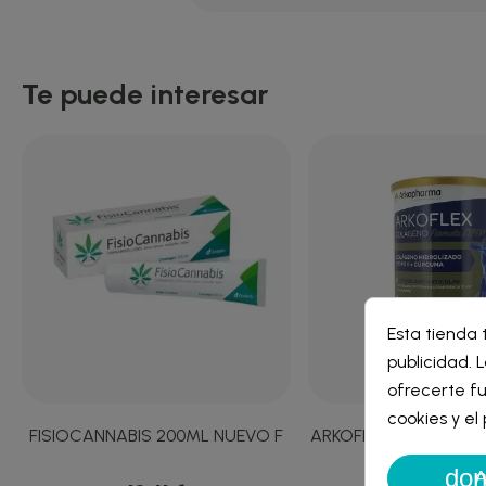
Te puede interesar
Cre
Esta tienda 
Inic
publicidad. L
Nomb
ofrecerte fu
Debe 
cookies y e
FISIOCANNABIS 200ML NUEVO F
ARKOFLEX COLAGEN
EXPERT 360
don
A