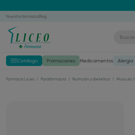
Nuestra farmacia
Blog
Catálogo
Promociones
Medicamentos
Alergia
Farmacia Liceo
/
Parafarmacia
/
Nutrición y dietética
/
Músculo, 