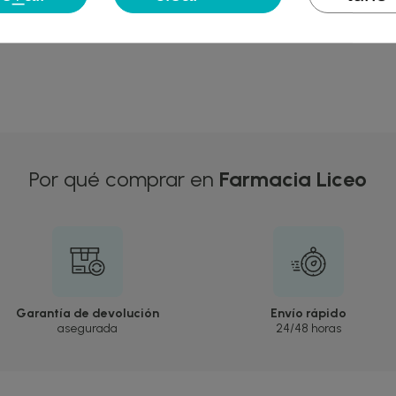
10,29 €
Cancelar
Crear lista de des
Por qué comprar en
Farmacia Liceo
Garantía de devolución
Envío rápido
asegurada
24/48 horas