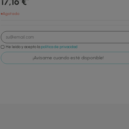
17,16 €
Agotado
He leído y acepto la
política de privacidad
¡Avísame cuando esté disponible!