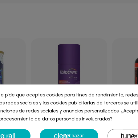
ar lista de deseos
te pide que aceptes cookies para fines de rendimiento, redes
iar sesión
as redes sociales y las cookies publicitarias de terceros se uti
re de la lista de deseos
nciones de redes sociales y anuncios personalizados. ¿Acept
iniciar sesión para guardar productos en su lista de deseos.
l procesamiento de datos personales involucrados?
O FORMULA
FISIOCREM SPRAY ACTIVE ICE 150
DRASANVI 
 G
ML
e_all
clear
tune
Cancelar
Iniciar ses
ceptar
Rechazar
Con