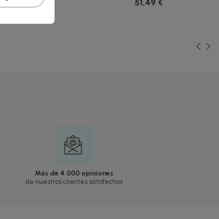
14,74 €
51,49 €
eos
Más de 4.000 opiniones
de nuestros clientes satisfechos