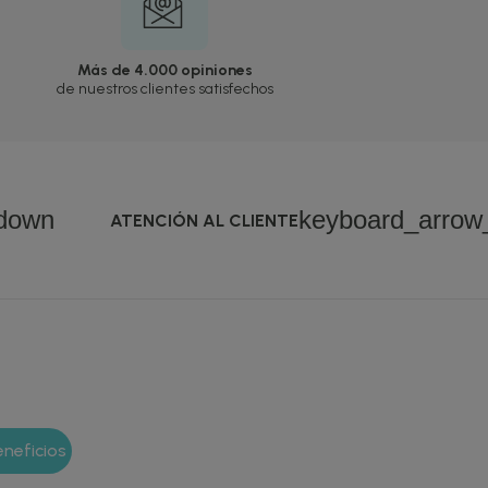
Más de 4.000 opiniones
de nuestros clientes satisfechos
down
keyboard_arro
ATENCIÓN AL CLIENTE