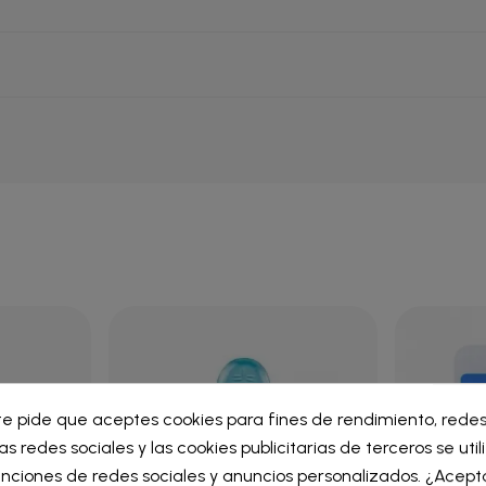
ar lista de deseos
te pide que aceptes cookies para fines de rendimiento, redes
iar sesión
as redes sociales y las cookies publicitarias de terceros se uti
re de la lista de deseos
nciones de redes sociales y anuncios personalizados. ¿Acept