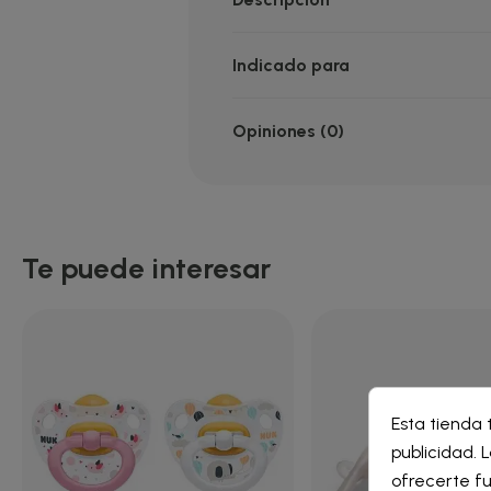
Indicado para
Opiniones (0)
Te puede interesar
Cre
Esta tienda 
Inic
publicidad. L
Nomb
ofrecerte fu