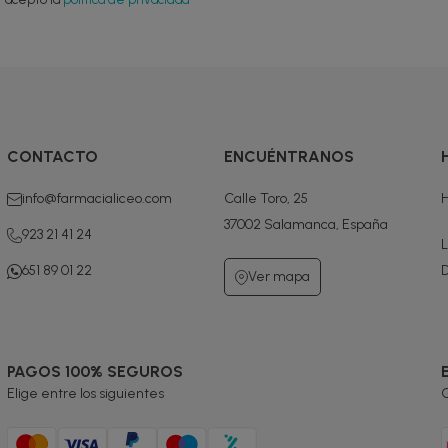
CONTACTO
ENCUÉNTRANOS
info@farmacialiceo.com
Calle Toro, 25
H
37002 Salamanca, España
923 21 41 24
L
651 89 01 22
D
Ver mapa
PAGOS 100% SEGUROS
Elige entre los siguientes
G