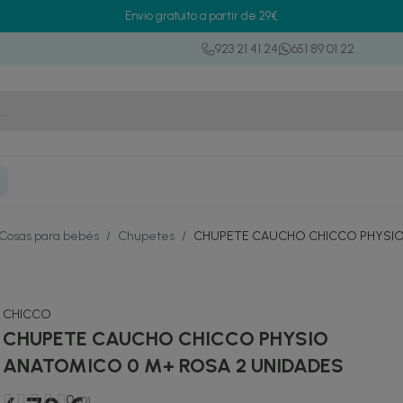
Envío gratuito a partir de 29€
923 21 41 24
651 89 01 22
Cosas para bebés
/
Chupetes
/
CHUPETE CAUCHO CHICCO PHYSIO
CHICCO
CHUPETE CAUCHO CHICCO PHYSIO
ANATOMICO 0 M+ ROSA 2 UNIDADES
0
(0)