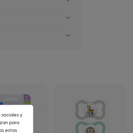
×
 sociales y
×
lizan para
as estas