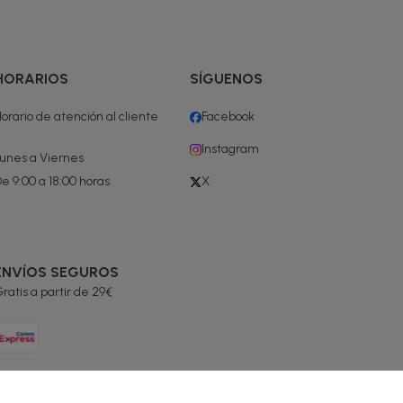
HORARIOS
SÍGUENOS
orario de atención al cliente
Facebook
Instagram
unes a Viernes
e 9:00 a 18:00 horas
X
ENVÍOS SEGUROS
ratis a partir de 29€