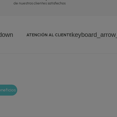
de nuestros clientes satisfechos
down
keyboard_arro
ATENCIÓN AL CLIENTE