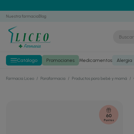
Nuestra farmacia
Blog
Catálogo
Promociones
Medicamentos
Alergia
Farmacia Liceo
/
Parafarmacia
/
Productos para bebé y mamá
/
60
Puntos