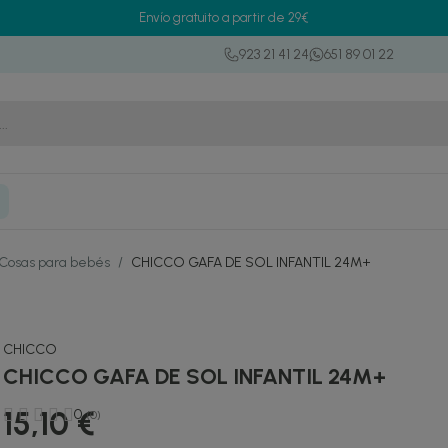
Envío gratuito a partir de 29€
923 21 41 24
651 89 01 22
Cosas para bebés
/
CHICCO GAFA DE SOL INFANTIL 24M+
CHICCO
CHICCO GAFA DE SOL INFANTIL 24M+
15,10 €
0
(0)