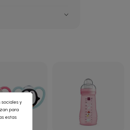
×
 sociales y
×
lizan para
as estas