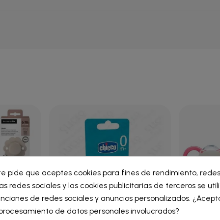
ar lista de deseos
te pide que aceptes cookies para fines de rendimiento, redes
iar sesión
as redes sociales y las cookies publicitarias de terceros se uti
re de la lista de deseos
nciones de redes sociales y anuncios personalizados. ¿Acept
iniciar sesión para guardar productos en su lista de deseos.
l procesamiento de datos personales involucrados?