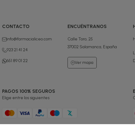
CONTACTO
ENCUÉNTRANOS
info@farmacialiceo.com
Calle Toro, 25
H
37002 Salamanca, España
923 21 41 24
L
651 89 01 22
D
Ver mapa
PAGOS 100% SEGUROS
Elige entre los siguientes
G