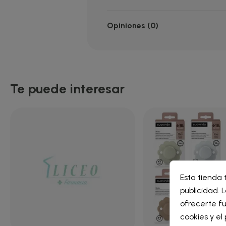
Opiniones (0)
Te puede interesar
Cre
Esta tienda 
Inic
publicidad. L
Nomb
ofrecerte fu
Debe 
cookies y e