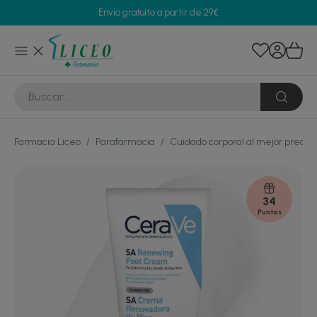
Envío gratuito a partir de 29€
Farmacia Liceo
/
Parafarmacia
/
Cuidado corporal al mejor precio
34
Puntos