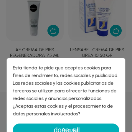
AF CREMA DE PIES
LENSABEL CREMA DE PIES
REGENERADORA 75 ML
UREA 10 50 GR
7,75 €
6,73 €
Esta tienda te pide que aceptes cookies para
fines de rendimiento, redes sociales y publicidad.
Crear lista de deseos
×
Las redes sociales y las cookies publicitarias de
Iniciar sesión
×
terceros se utilizan para ofrecerte funciones de
redes sociales y anuncios personalizados.
Nombre de la lista de deseos
Por qué comprar en
Farmacia Liceo
¿Aceptas estas cookies y el procesamiento de
Debe iniciar sesión para guardar productos en su lista de
deseos.
datos personales involucrados?
done_all
Cancelar
Iniciar sesión
Aceptar