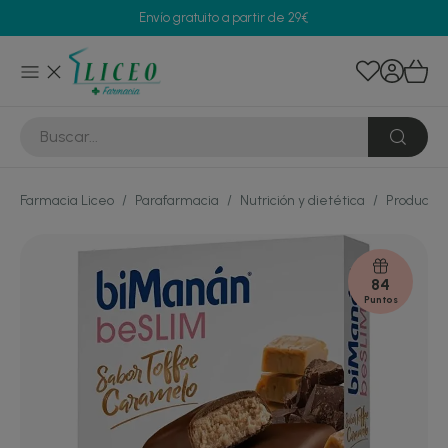
Envío gratuito a partir de 29€
Farmacia Liceo
/
Parafarmacia
/
Nutrición y dietética
/
Productos
84
Puntos