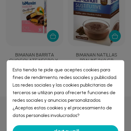
BIMANAN BARRITA
BIMANAN NATILLAS
CHOCOLATE NEGRO Y...
PRALINE 260 GR
10,11 €
19,68 €
Esta tienda te pide que aceptes cookies para
fines de rendimiento, redes sociales y publicidad.
Crear lista de deseos
×
Las redes sociales y las cookies publicitarias de
Iniciar sesión
×
terceros se utilizan para ofrecerte funciones de
redes sociales y anuncios personalizados.
Nombre de la lista de deseos
¿Aceptas estas cookies y el procesamiento de
Debe iniciar sesión para guardar productos en su lista de
Por qué comprar en
Farmacia Liceo
deseos.
datos personales involucrados?