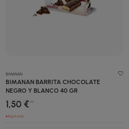
BIMANAN
BIMANAN BARRITA CHOCOLATE
NEGRO Y BLANCO 40 GR
1,50 €
0
(0)
Agotado