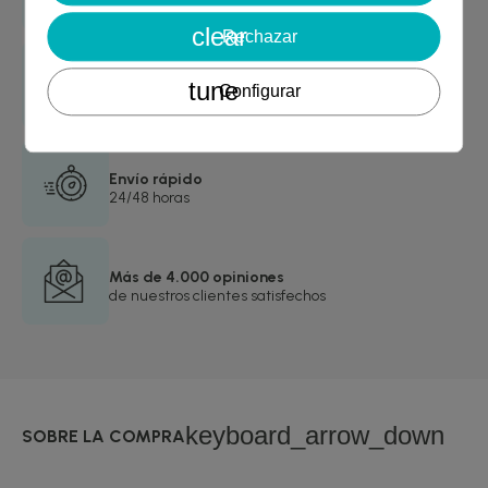
Cancelar
Crear lista de deseos
desde 29€
clear
Rechazar
Garantía de devolución
tune
Configurar
asegurada
Envío rápido
24/48 horas
Más de 4.000 opiniones
de nuestros clientes satisfechos
keyboard_arrow_down
SOBRE LA COMPRA