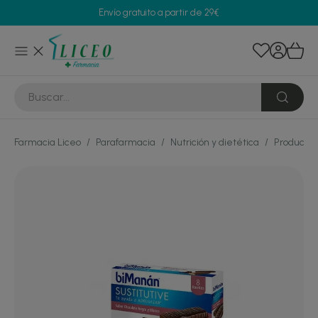
Envío gratuito a partir de 29€
Farmacia Liceo
/
Parafarmacia
/
Nutrición y dietética
/
Productos