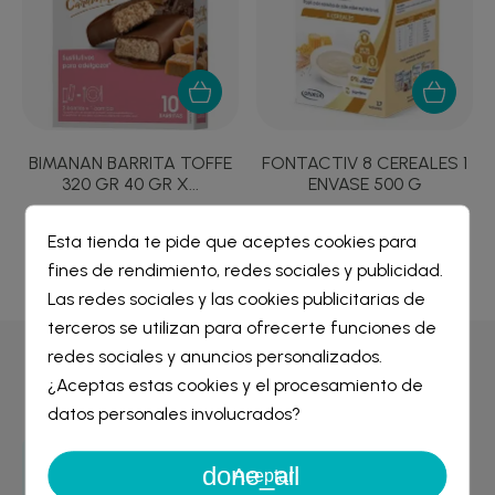
BIMANAN BARRITA TOFFE
FONTACTIV 8 CEREALES 1
320 GR 40 GR X...
ENVASE 500 G
21,12 €
6,48 €
Esta tienda te pide que aceptes cookies para
fines de rendimiento, redes sociales y publicidad.
Crear lista de deseos
×
Las redes sociales y las cookies publicitarias de
Iniciar sesión
×
terceros se utilizan para ofrecerte funciones de
redes sociales y anuncios personalizados.
Nombre de la lista de deseos
Por qué comprar en
Farmacia Liceo
¿Aceptas estas cookies y el procesamiento de
Debe iniciar sesión para guardar productos en su lista de
deseos.
datos personales involucrados?
done_all
Cancelar
Iniciar sesión
Aceptar
Entrega GRATIS