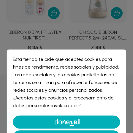
BIBERON 0 BPA PP LATEX
CHICCO BIBERON
NUK FIRST...
PERFECT5 2M+240ML SIL...
8,35 €
7,88 €
Esta tienda te pide que aceptes cookies para
fines de rendimiento, redes sociales y publicidad.
Crear lista de deseos
×
Las redes sociales y las cookies publicitarias de
Iniciar sesión
×
terceros se utilizan para ofrecerte funciones de
Por qué comprar en
Farmacia Liceo
redes sociales y anuncios personalizados.
Nombre de la lista de deseos
¿Aceptas estas cookies y el procesamiento de
Debe iniciar sesión para guardar productos en su lista de
deseos.
datos personales involucrados?
Entrega GRATIS
done_all
Cancelar
Iniciar sesión
desde 29€
Aceptar
Cancelar
Crear lista de deseos