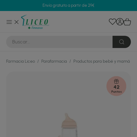
Envío gratuito a partir de 29€
Farmacia Liceo
/
Parafarmacia
/
Productos para bebé y mamá
/
42
Puntos