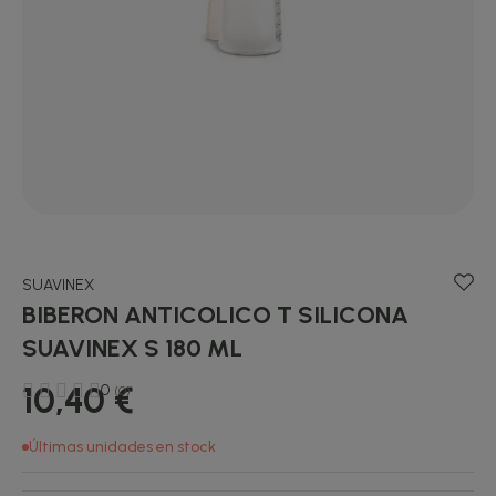
SUAVINEX
BIBERON ANTICOLICO T SILICONA
SUAVINEX S 180 ML
10,40 €
0
(0)
Últimas unidades en stock