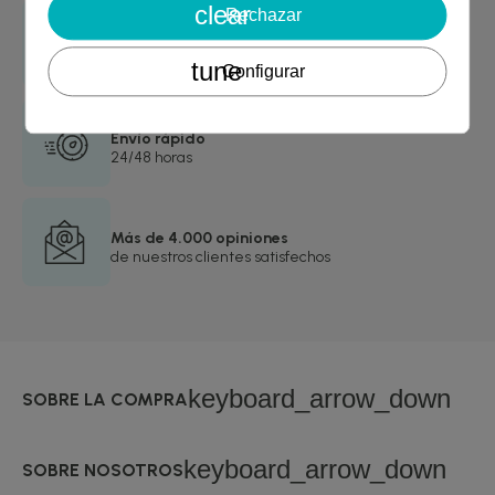
clear
Rechazar
Garantía de devolución
asegurada
tune
Configurar
Envío rápido
24/48 horas
Más de 4.000 opiniones
de nuestros clientes satisfechos
keyboard_arrow_down
SOBRE LA COMPRA
keyboard_arrow_down
SOBRE NOSOTROS