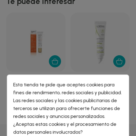
Te puede interesar
SESDERMA C-VIT CREMA
A-DERMA DERMALIBOUR+
Esta tienda te pide que aceptes cookies para
CONTORNO OJOS 15 ML
CICA-BALSAMO LAB...
fines de rendimiento, redes sociales y publicidad.
17,99 €
6,72 €
Crear lista de deseos
×
Las redes sociales y las cookies publicitarias de
Iniciar sesión
×
terceros se utilizan para ofrecerte funciones de
redes sociales y anuncios personalizados.
Nombre de la lista de deseos
¿Aceptas estas cookies y el procesamiento de
Debe iniciar sesión para guardar productos en su lista de
deseos.
datos personales involucrados?