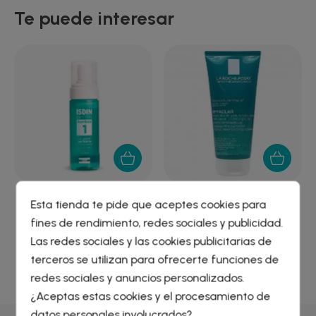
Te puede interesar
ISDIN ACNIBEN LIMPIADOR
EFFACLAR DUO GEL
Esta tienda te pide que aceptes cookies para
PURIFICANTE...
PURIFICANTE...
fines de rendimiento, redes sociales y publicidad.
12,59 €
13,59 €
Crear lista de deseos
×
Las redes sociales y las cookies publicitarias de
Iniciar sesión
×
terceros se utilizan para ofrecerte funciones de
redes sociales y anuncios personalizados.
Nombre de la lista de deseos
¿Aceptas estas cookies y el procesamiento de
Debe iniciar sesión para guardar productos en su lista de
deseos.
datos personales involucrados?