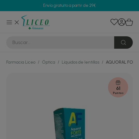
Envío gratuito a partir de 29€
Farmacia Liceo
/
Óptica
/
Líquidos de lentillas
/
AQUORAL FORTE
61
Puntos