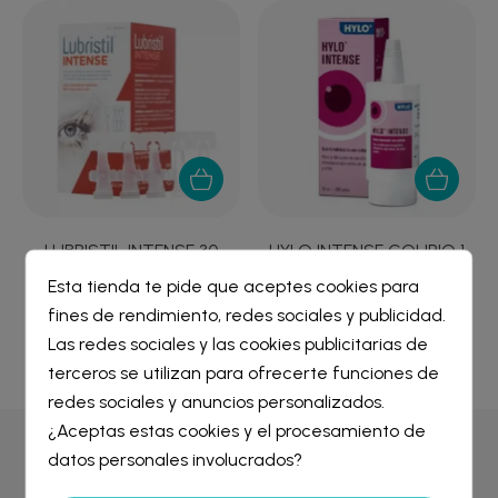
LUBRISTIL INTENSE 30
HYLO INTENSE COLIRIO 1
MONODOSIS
ENVASE 10 ML...
Esta tienda te pide que aceptes cookies para
14,80 €
18,48 €
fines de rendimiento, redes sociales y publicidad.
Crear lista de deseos
×
Las redes sociales y las cookies publicitarias de
Iniciar sesión
×
terceros se utilizan para ofrecerte funciones de
redes sociales y anuncios personalizados.
Nombre de la lista de deseos
¿Aceptas estas cookies y el procesamiento de
Debe iniciar sesión para guardar productos en su lista de
deseos.
datos personales involucrados?
Por qué comprar en
Farmacia Liceo