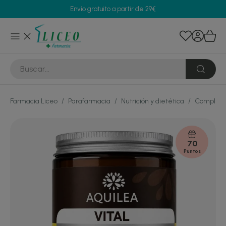
Envío gratuito a partir de 29€
Farmacia Liceo
/
Parafarmacia
/
Nutrición y dietética
/
Compleme
70
Puntos