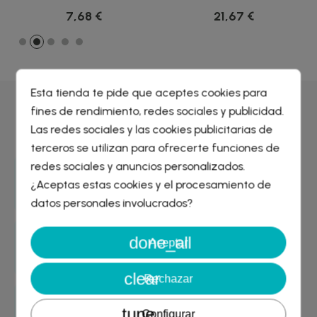
NATURAL...
CAPSULAS
7,68 €
21,67 €
Esta tienda te pide que aceptes cookies para
fines de rendimiento, redes sociales y publicidad.
Por qué comprar en
Farmacia Liceo
Crear lista de deseos
×
Las redes sociales y las cookies publicitarias de
Iniciar sesión
×
terceros se utilizan para ofrecerte funciones de
redes sociales y anuncios personalizados.
Nombre de la lista de deseos
Entrega GRATIS
¿Aceptas estas cookies y el procesamiento de
Debe iniciar sesión para guardar productos en su lista de
desde 29€
deseos.
datos personales involucrados?
done_all
Cancelar
Iniciar sesión
Aceptar
Garantía de devolución
Cancelar
Crear lista de deseos
asegurada
clear
Rechazar
Envío rápido
tune
Configurar