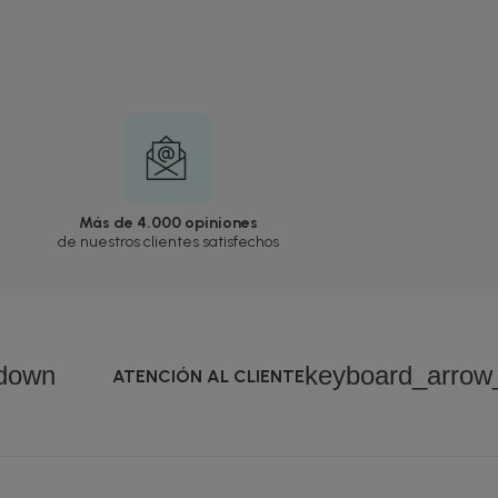
Más de 4.000 opiniones
de nuestros clientes satisfechos
down
keyboard_arro
ATENCIÓN AL CLIENTE