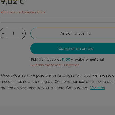
9,02 €
Últimas unidades en stock
Añadir al carrito
Comprar en un clic
¡Pídelo antes de las
11:00
y recíbelo mañana!
Quedan menos de 5 unidades
Mucus Aquilea sirve para aliviar la congestión nasal y el exceso 
moco en resfriados o alergias . Contiene paracetamol, por lo que
reduce dolores asociados a la fiebre. Se toma en...
Ver más