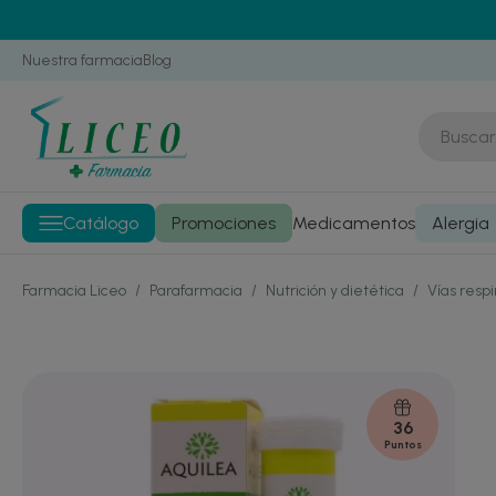
Nuestra farmacia
Blog
Catálogo
Promociones
Medicamentos
Alergia
Farmacia Liceo
/
Parafarmacia
/
Nutrición y dietética
/
Vías respi
36
Puntos