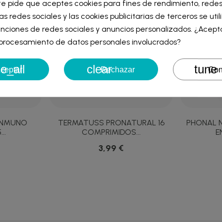
te pide que aceptes cookies para fines de rendimiento, redes
iar sesión
as redes sociales y las cookies publicitarias de terceros se uti
re de la lista de deseos
nciones de redes sociales y anuncios personalizados. ¿Acept
iniciar sesión para guardar productos en su lista de deseos.
l procesamiento de datos personales involucrados?
e_all
clear
tune
Cancelar
Iniciar ses
ceptar
Rechazar
Con
Cancelar
Crear lista de des
 INMUNO
TERMATUSS PRONATURAL 16
PHONAL 
..
COMPRIMIDOS...
E
3,99 €