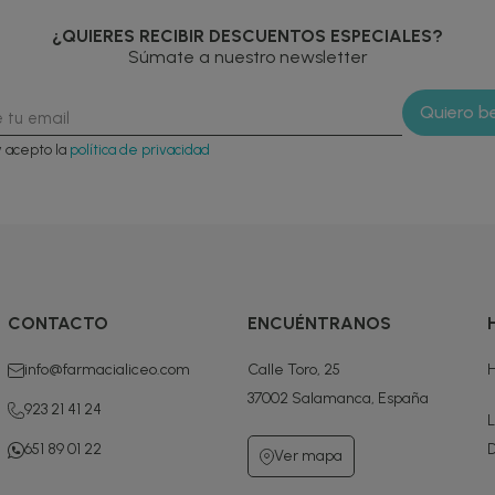
¿QUIERES RECIBIR DESCUENTOS ESPECIALES?
Súmate a nuestro newsletter
y acepto la
política de privacidad
CONTACTO
ENCUÉNTRANOS
info@farmacialiceo.com
Calle Toro, 25
H
37002 Salamanca, España
923 21 41 24
L
651 89 01 22
D
Ver mapa