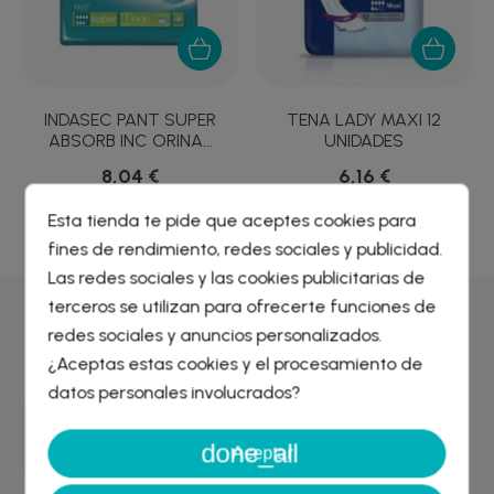
A
INDASEC PANT SUPER
TENA LADY MAXI 12
ABSORB INC ORINA...
UNIDADES
8,04 €
6,16 €
Esta tienda te pide que aceptes cookies para
fines de rendimiento, redes sociales y publicidad.
Crear lista de deseos
×
Las redes sociales y las cookies publicitarias de
Iniciar sesión
×
terceros se utilizan para ofrecerte funciones de
Por qué comprar en
Farmacia Liceo
redes sociales y anuncios personalizados.
Nombre de la lista de deseos
¿Aceptas estas cookies y el procesamiento de
Debe iniciar sesión para guardar productos en su lista de
deseos.
datos personales involucrados?
Entrega GRATIS
done_all
Cancelar
Iniciar sesión
desde 29€
Aceptar
Cancelar
Crear lista de deseos