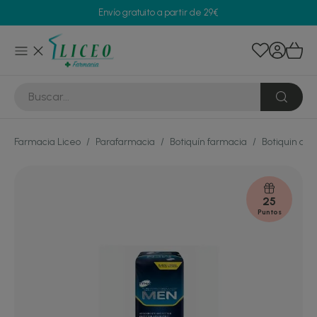
Envío gratuito a partir de 29€
Farmacia Liceo
/
Parafarmacia
/
Botiquín farmacia
/
Botiquin de 
25
Puntos