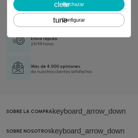
clear
Rechazar
Garantía de devolución
asegurada
tune
Configurar
Envío rápido
24/48 horas
Más de 4.000 opiniones
de nuestros clientes satisfechos
keyboard_arrow_down
SOBRE LA COMPRA
keyboard_arrow_down
SOBRE NOSOTROS