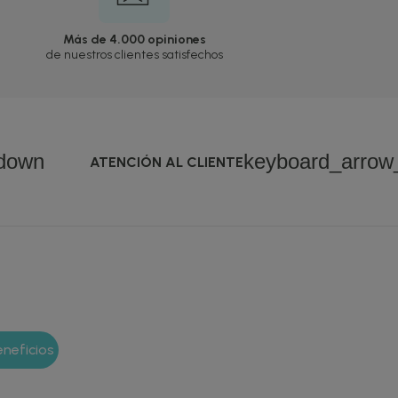
Más de 4.000 opiniones
de nuestros clientes satisfechos
down
keyboard_arro
ATENCIÓN AL CLIENTE