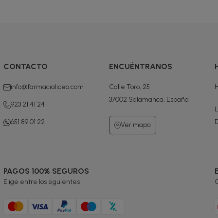
CONTACTO
ENCUÉNTRANOS
info@farmacialiceo.com
Calle Toro, 25
H
37002 Salamanca, España
923 21 41 24
L
651 89 01 22
D
Ver mapa
PAGOS 100% SEGUROS
Elige entre los siguientes
G