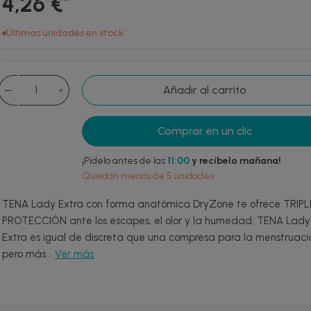
4,26 €
Últimas unidades en stock
Añadir al carrito
Comprar en un clic
¡Pídelo antes de las
11:00
y recíbelo mañana!
Quedan menos de 5 unidades
TENA Lady Extra con forma anatómica DryZone te ofrece TRIPL
PROTECCIÓN ante los escapes, el olor y la humedad. TENA Lady
Extra es igual de discreta que una compresa para la menstruaci
pero más...
Ver más