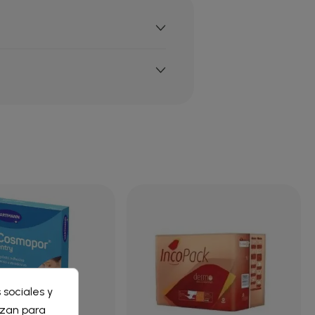
×
 sociales y
×
lizan para