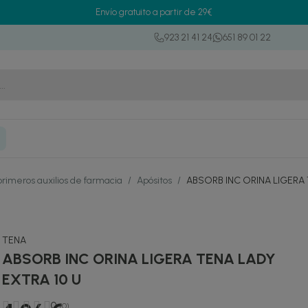
Envío gratuito a partir de 29€
923 21 41 24
651 89 01 22
primeros auxilios de farmacia
/
Apósitos
/
ABSORB INC ORINA LIGERA 
TENA
ABSORB INC ORINA LIGERA TENA LADY
EXTRA 10 U
0
(0)