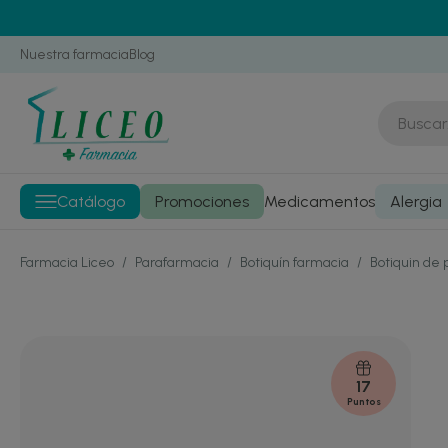
Nuestra farmacia
Blog
Catálogo
Promociones
Medicamentos
Alergia
Farmacia Liceo
/
Parafarmacia
/
Botiquín farmacia
/
Botiquin de 
17
Puntos