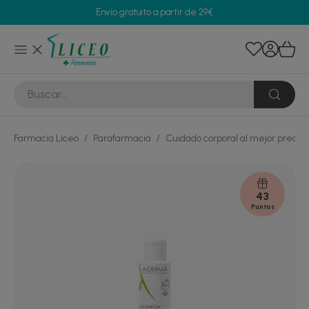
Envío gratuito a partir de 29€
Farmacia Liceo
/
Parafarmacia
/
Cuidado corporal al mejor precio
43
Puntos