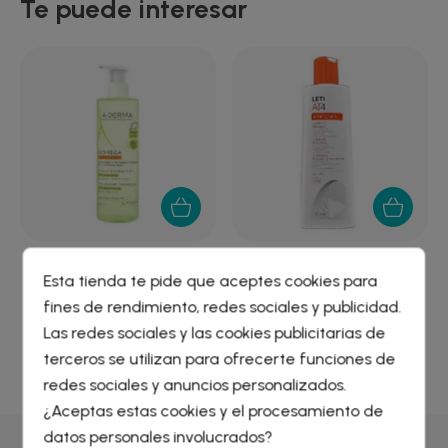
Te puede interesar
A-DERMA EXOMEGA
LETI AT-4 CHAMPU 250
Esta tienda te pide que aceptes cookies para
CONTROL GEL
ML
fines de rendimiento, redes sociales y publicidad.
LIMPIADOR...
11,24 €
10,61 €
Crear lista de deseos
×
Las redes sociales y las cookies publicitarias de
Iniciar sesión
×
terceros se utilizan para ofrecerte funciones de
redes sociales y anuncios personalizados.
Nombre de la lista de deseos
¿Aceptas estas cookies y el procesamiento de
Debe iniciar sesión para guardar productos en su lista de
deseos.
datos personales involucrados?