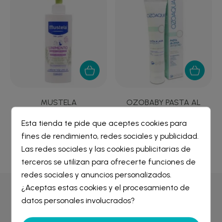
MUSTELA
OZOBABY PASTA AL
L
STELAPROTECT
AGUA DE OZONO 75 ML
LINIMENTO DOSIF...
Esta tienda te pide que aceptes cookies para
15,00 €
9,85 €
fines de rendimiento, redes sociales y publicidad.
Crear lista de deseos
×
Las redes sociales y las cookies publicitarias de
Iniciar sesión
×
terceros se utilizan para ofrecerte funciones de
redes sociales y anuncios personalizados.
Nombre de la lista de deseos
¿Aceptas estas cookies y el procesamiento de
Debe iniciar sesión para guardar productos en su lista de
Por qué comprar en
Farmacia Liceo
deseos.
datos personales involucrados?