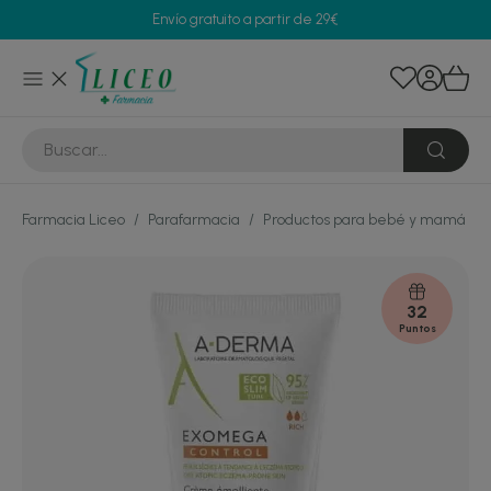
Envío gratuito a partir de 29€
Farmacia Liceo
/
Parafarmacia
/
Productos para bebé y mamá
/
32
Puntos