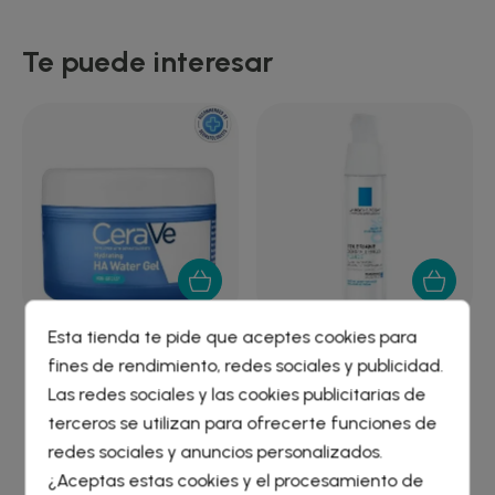
Te puede interesar
Esta tienda te pide que aceptes cookies para
CERAVE WATER GEL
TOLERIANE ULTRA FLUIDO
fines de rendimiento, redes sociales y publicidad.
HIDRATANTE ÁCIDO...
P ALERGICA O...
Crear lista de deseos
×
Las redes sociales y las cookies publicitarias de
15,23 €
19,14 €
Iniciar sesión
×
terceros se utilizan para ofrecerte funciones de
redes sociales y anuncios personalizados.
Nombre de la lista de deseos
¿Aceptas estas cookies y el procesamiento de
Debe iniciar sesión para guardar productos en su lista de