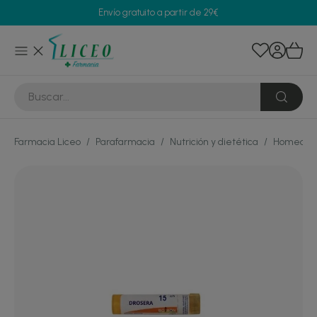
Envío gratuito a partir de 29€
Farmacia Liceo
/
Parafarmacia
/
Nutrición y dietética
/
Homeopat