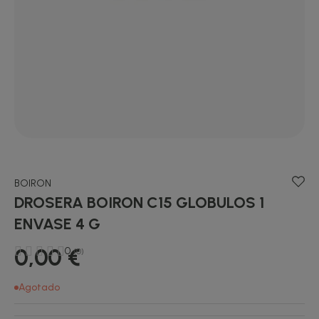
BOIRON
DROSERA BOIRON C15 GLOBULOS 1
ENVASE 4 G
0,00 €
0
(0)
Agotado