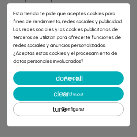
Esta tienda te pide que aceptes cookies para
fines de rendimiento, redes sociales y publicidad.
Entrega GRATIS
Crear lista de deseos
×
Las redes sociales y las cookies publicitarias de
desde 29€
Iniciar sesión
×
terceros se utilizan para ofrecerte funciones de
redes sociales y anuncios personalizados.
Nombre de la lista de deseos
Garantía de devolución
¿Aceptas estas cookies y el procesamiento de
Debe iniciar sesión para guardar productos en su lista de
asegurada
deseos.
datos personales involucrados?
done_all
Cancelar
Iniciar sesión
Aceptar
Envío rápido
Cancelar
Crear lista de deseos
24/48 horas
clear
Rechazar
tune
Más de 4.000 opiniones
Configurar
de nuestros clientes satisfechos